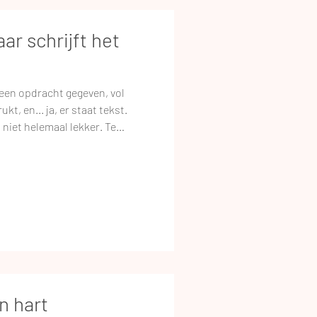
aar schrijft het
een opdracht gegeven, vol
kt, en... ja, er staat tekst.
t niet helemaal lekker. Te
lsof iedereen morgen precies
schaalgrootte, maar het mist
ouw verhaal, dat ene zinnetje
l tussen 'We bieden kwaliteit en
n hart