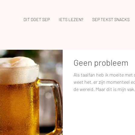
DIT DOET SEP
IETS LEZEN?
SEP TEKST SNACKS
Geen probleem
Als taalfan heb ik moeite met s
weet het, er zijn momenteel e
de wereld. Maar dit is mijn vak,
van mag vinden. Vaak kan ik he
corrigeren, wat natuurlijk best 
merk dat ik mijn strijd tegen v
mensen zijn' en 'groter als he
verliezen ben. We zijn er met 