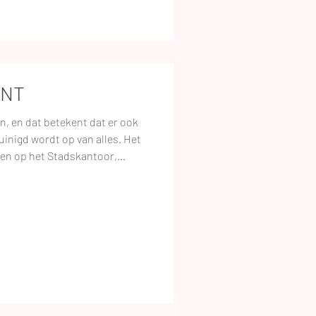
ËNT
an, en dat betekent dat er ook
ezuinigd wordt op van alles. Het
nen op het Stadskantoor,
erliezen hun subsidie en de
 krijgt minder budget. De
fficiënter te werken, door
d en regels, en meer met