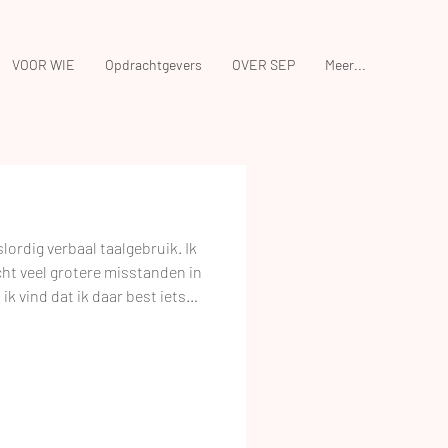
VOOR WIE
Opdrachtgevers
OVER SEP
Meer...
lordig verbaal taalgebruik. Ik
cht veel grotere misstanden in
 ik vind dat ik daar best iets
t niet laten om foutpraters te
irritant is, dat snap ik. En ik
ersprekingen als 'een aantal
m' en 'hun hebben' aan het
z'n allen aan gewend ge