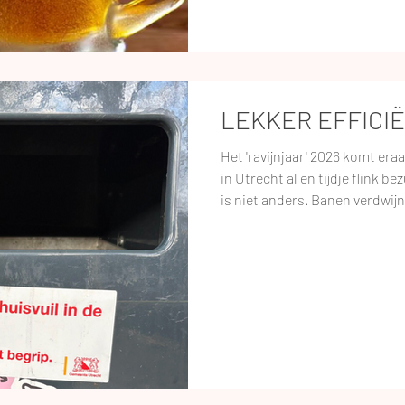
LEKKER EFFICI
Het 'ravijnjaar' 2026 komt era
in Utrecht al en tijdje flink b
is niet anders. Banen verdwij
culturele clubs en festivals v
verhuisadviseur voor senioren
gemeente belooft zelf vooral e
minder bezig te zijn met belei
uitvoering. Prima plan. Toen ik als freelance tekstschrijver
nog regelmati