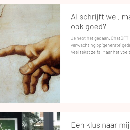
AI schrijft wel, m
ook goed?
Je hebt het gedaan. ChatGPT 
verwachting op 'generate' gedru
Veel tekst zelfs. Maar het voel
algemeen. Te braaf. Te veel a
hetzelfde online zet. Herkenbaar? Je bent niet de enige. AI is
fantastisch voor snelheid en 
iets essentieels: jouw stem, j
dat blijft hangen. Het verschi
ser
Een klus naar mij