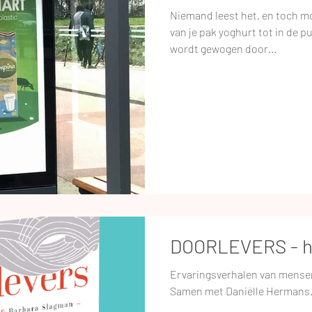
Niemand leest het, en toch moet zo'n tekstje op de z
van je pak yoghurt tot in de 
wordt gewogen door...
DOORLEVERS - het
Ervaringsverhalen van mensen
Samen met Daniëlle Hermans