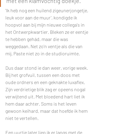
met een klamvochtig doekje.
'Ik heb nog een huilend zigeunerjongetje, 
leuk voor aan de muur', kondigde ik 
hoopvol aan bij mijn nieuwe collega's in 
het Ontwerpkwartier. Bleken ze er eentje 
te hebben gehád, maar die was 
weggedaan. Net zo'n ventje als die van 
mij. Paste niet zo in de studioruimte.
Dus daar stond ie dan weer, vorige week. 
Bij het grofvuil, tussen een doos met 
oude ordners en een geknakte luxaflex. 
Zijn verdrietige blik zag er opeens nogal 
verwijtend uit. Met bloedend hart liet ik 
hem daar achter. Soms is het leven 
gewoon keihard, maar dat hoefde ik hem 
niet te vertellen.
Een uurtje later liep ik er langs met de 